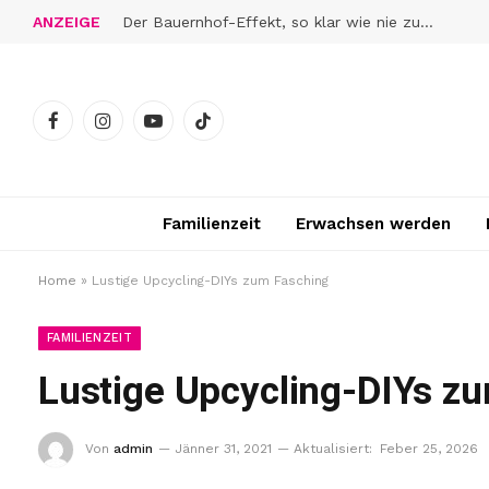
ANZEIGE
Der Bauernhof-Effekt, so klar wie nie zuvor
Facebook
Instagram
YouTube
TikTok
Familienzeit
Erwachsen werden
Home
»
Lustige Upcycling-DIYs zum Fasching
FAMILIENZEIT
Lustige Upcycling-DIYs z
Von
admin
Jänner 31, 2021
Aktualisiert:
Feber 25, 2026