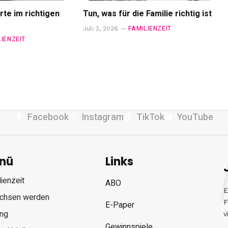
rte im richtigen
Tun, was für die Familie richtig ist
FAMILIENZEIT
Juli 2, 2026
LIENZEIT
Facebook
Instagram
TikTok
YouTube
nü
Links
ienzeit
ABO
E
chsen werden
F
E-Paper
ung
v
Gewinnspiele