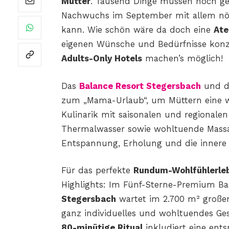
Mütter
. Tausend Dinge müssen noch gek
Nachwuchs im September mit allem nöt
kann. Wie schön wäre da doch eine
At
eigenen Wünsche und Bedürfnisse konz
Adults-Only Hotels
machen’s möglich!
Das
Balance Resort Stegersbach
und 
zum „Mama-Urlaub“, um Müttern eine wo
Kulinarik mit saisonalen und regional
Thermalwasser sowie wohltuende Mass
Entspannung, Erholung und die innere 
Für das perfekte
Rundum-Wohlfühlerle
Highlights: Im Fünf-Sterne-Premium B
Stegersbach
wartet im 2.700 m² groß
ganz individuelles und wohltuendes Ges
80-minütige Ritual
inkludiert eine ent