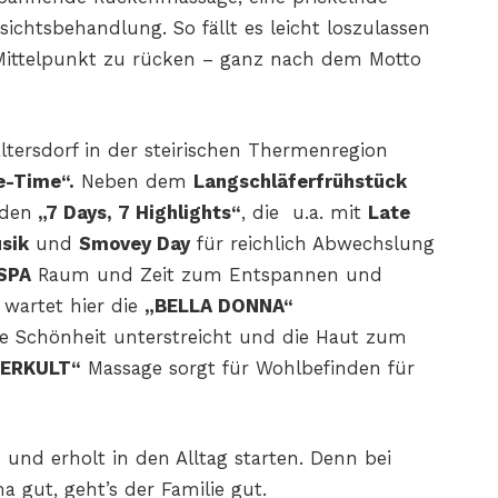
htsbehandlung. So fällt es leicht loszulassen
 Mittelpunkt zu rücken – ganz nach dem Motto
ltersdorf in der steirischen Thermenregion
-Time“.
Neben dem
Langschläferfrühstück
nden
„7 Days, 7 Highlights“
, die u.a. mit
Late
sik
und
Smovey Day
für reichlich Abwechslung
SPA
Raum und Zeit zum Entspannen und
 wartet hier die
„BELLA DONNA“
lle Schönheit unterstreicht und die Haut zum
ERKULT“
Massage sorgt für Wohlbefinden für
und erholt in den Alltag starten. Denn bei
 gut, geht’s der Familie gut.