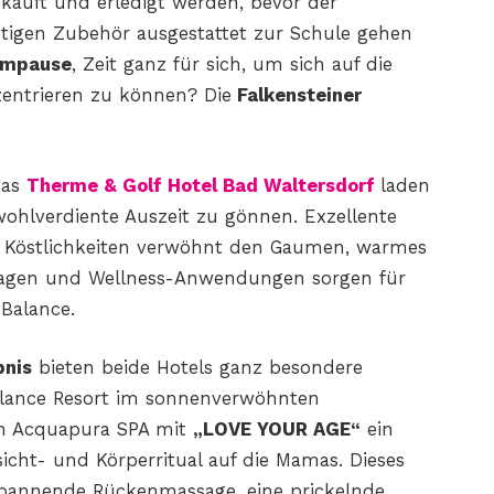
auft und erledigt werden, bevor der
igen Zubehör ausgestattet zur Schule gehen
empause
, Zeit ganz für sich, um sich auf die
entrieren zu können? Die
Falkensteiner
das
Therme & Golf Hotel Bad Waltersdorf
laden
hlverdiente Auszeit zu gönnen. Exzellente
en Köstlichkeiten verwöhnt den Gaumen, warmes
agen und Wellness-Anwendungen sorgen für
Balance.
bnis
bieten beide Hotels ganz besondere
alance Resort im sonnenverwöhnten
en Acquapura SPA mit
„LOVE YOUR AGE“
ein
icht- und Körperritual auf die Mamas. Dieses
spannende Rückenmassage, eine prickelnde