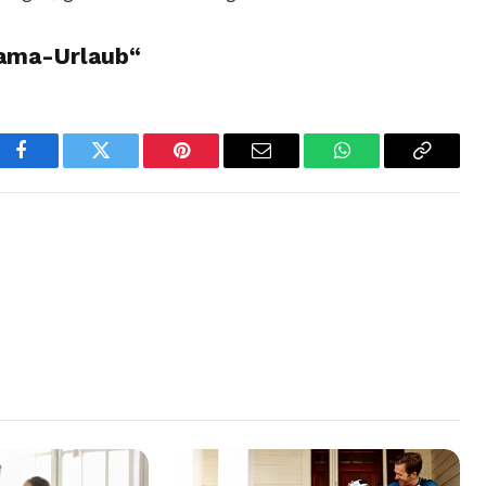
ama-Urlaub“
Facebook
Twitter
Pinterest
Email
WhatsApp
Copy
Link