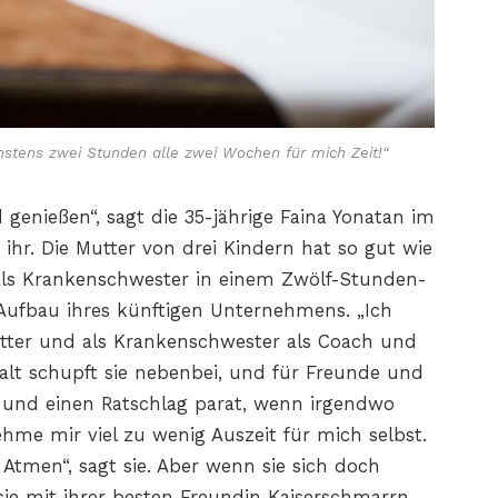
chstens zwei Stunden alle zwei Wochen für mich Zeit!“
genießen“, sagt die 35-jährige Faina Yonatan im
r ihr. Die Mutter von drei Kindern hat so gut wie
e als Krankenschwester in einem Zwölf-Stunden-
Aufbau ihres künftigen Unternehmens. „Ich
ter und als Krankenschwester als Coach und
halt schupft sie nebenbei, und für Freunde und
r und einen Ratschlag parat, wenn irgendwo
ehme mir viel zu wenig Auszeit für mich selbst.
tmen“, sagt sie. Aber wenn sie sich doch
sie mit ihrer besten Freundin Kaiserschmarrn