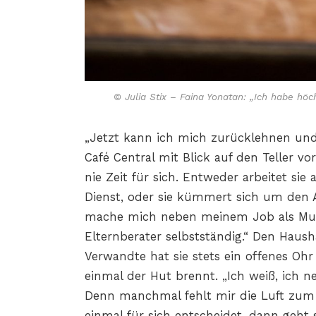
© Julia Stix – Faina Yonatan: „Ich habe hö
„Jetzt kann ich mich zurücklehnen und 
Café Central mit Blick auf den Teller vo
nie Zeit für sich. Entweder arbeitet si
Dienst, oder sie kümmert sich um den 
mache mich neben meinem Job als Mut
Elternberater selbstständig.“ Den Haus
Verwandte hat sie stets ein offenes Oh
einmal der Hut brennt. „Ich weiß, ich n
Denn manchmal fehlt mir die Luft zum A
einmal für sich entscheidet, dann geht 