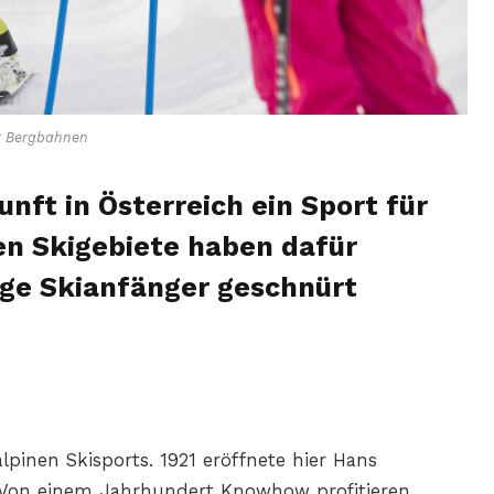
r Bergbahnen
unft in Österreich ein Sport für
hen Skigebiete haben dafür
nge Skianfänger geschnürt
lpinen Skisports. 1921
eröffnete hier Hans
Von einem Jahrhundert Knowhow profitieren