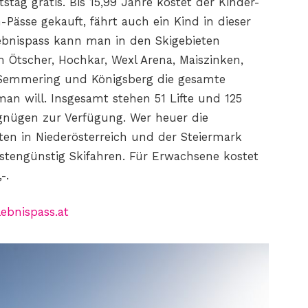
tstag gratis. Bis 15,99 Jahre kostet der
Kinder-
Pässe gekauft, fährt auch ein Kind in dieser
ebnispass kann man in den Skigebieten
 Ötscher, Hochkar,
Wexl Arena, Maiszinken,
, Semmering und Königsberg die gesamte
 man will. Insgesamt stehen 51
Lifte und 125
gnügen zur Verfügung.
Wer heuer die
ten
in Niederösterreich und der Steiermark
tengünstig Skifahren. Für Erwachsene
kostet
-.
ebnispass.at