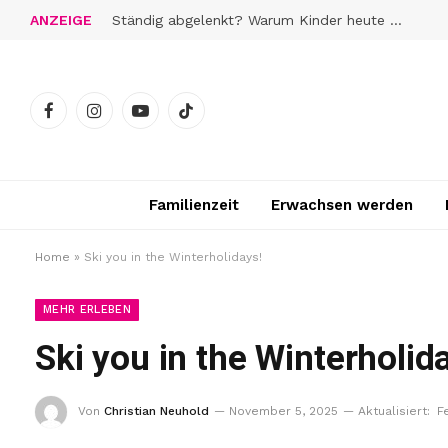
ANZEIGE
Ständig abgelenkt? Warum Kinder heute schwerer zur Ruhe finden
Facebook
Instagram
YouTube
TikTok
Familienzeit
Erwachsen werden
Home
»
Ski you in the Winterholidays!
MEHR ERLEBEN
Ski you in the Winterholid
Von
Christian Neuhold
November 5, 2025
Aktualisiert:
F