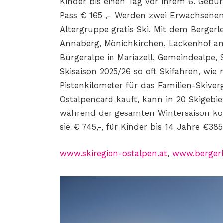
Kinder bis einen Tag vor ihrem
6. Gebur
Pass € 165 ,-. Werden zwei Erwachsenen-
Altergruppe gratis Ski.
Mit dem Bergerl
Annaberg, Mönichkirchen, Lackenhof am
Bürgeralpe in Mariazell, Gemeindealpe
Skisaison
2025/26 so oft Skifahren, wie
Pistenkilometer für das
Familien-Skiver
Ostalpencard kauft, kann in 20 Skigebie
während der gesamten Wintersaison kos
sie € 745,-, für Kinder bis 14 Jahre €385,
www.skiregion-ostalpen.at
,
www.bergerl