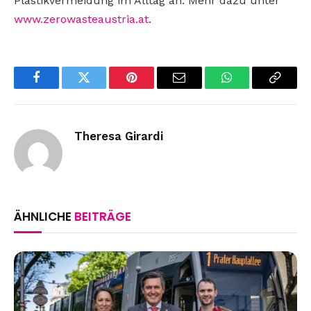
Plastikvermeidung im Alltag an. Mehr dazu unter
www.zerowasteaustria.at
.
Facebook
Twitter
Pinterest
Email
WhatsApp
Copy
Link
Theresa Girardi
ÄHNLICHE
BEITRÄGE