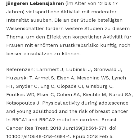
jüngeren Lebensjahren
(im Alter von 12 bis 17
Jahren) viel sportliche Aktivität mit moderater
Intensität ausüben. Die an der Studie beteiligten
Wissenschaftler fordern weitere Studien zu diesem
Thema, um den Effekt von körperlicher Aktivität für
Frauen mit erhöhtem Brustkrebsrisiko künftig noch
besser einschätzen zu können.
Referenzen: Lammert J, Lubinski J, Gronwald J,
Huzarski T, Armel S, Eisen A, Meschino WS, Lynch
HT, Snyder C, Eng C, Olopade OI, Ginsburg O,
Foulkes WD, Elser C, Cohen SA, Kiechle M, Narod SA,
Kotsopoulos J. Physical activity during adolescence
and young adulthood and the risk of breast cancer
in BRCA1 and BRCA2 mutation carriers. Breast
Cancer Res Treat. 2018 Jun;169(3):561-571. doi:
10.1007/s10549-018-4694-1. Epub 2018 Feb 5.