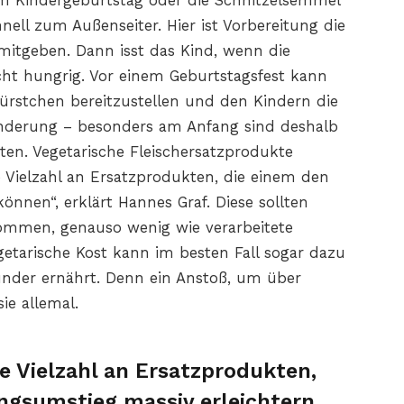
im Kindergeburtstag oder die Schnitzelsemmel
hnell zum Außenseiter. Hier ist Vorbereitung die
mitgeben. Dann isst das Kind, wenn die
icht hungrig. Vor einem Geburtstagsfest kann
Würstchen bereitzustellen und den Kindern die
ränderung – besonders am Anfang sind deshalb
ten. Vegetarische Fleischersatzprodukte
ne Vielzahl an Ersatzprodukten, die einem den
nnen“, erklärt Hannes Graf. Diese sollten
 kommen, genauso wenig wie verarbeitete
getarische Kost kann im besten Fall sogar dazu
sünder ernährt. Denn ein Anstoß, um über
ie allemal.
ne Vielzahl an Ersatzprodukten,
ngsumstieg massiv erleichtern