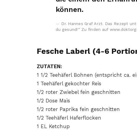
können.
Dr. Hannes Graf Arzt. Das Rezept un
du gesund!“ Zu finden auf www.doktorgr
Fesche Laberl (4-6 Portio
ZUTATEN:
1 1/2 Teehäferl Bohnen (entspricht ca. 
1 Teehäferl gekochter Reis
1/2 roter Zwiebel fein geschnitten
1/2 Dose Mais
1/2 roter Paprika fein geschnitten
1/2 Teehäferl Haferflocken
1 EL Ketchup