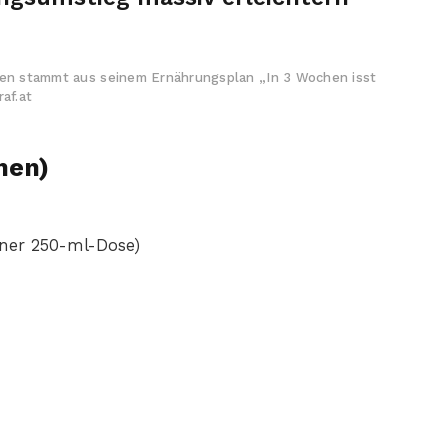
ten stammt aus seinem Ernährungsplan „In 3 Wochen isst
af.at
nen)
einer 250-ml-Dose)