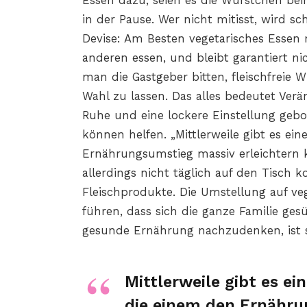
Essen dazu, seien es die Würstchen be
in der Pause. Wer nicht mitisst, wird sc
Devise: Am Besten vegetarisches Essen 
anderen essen, und bleibt garantiert n
man die Gastgeber bitten, fleischfreie 
Wahl zu lassen. Das alles bedeutet Ve
Ruhe und eine lockere Einstellung gebo
können helfen. „Mittlerweile gibt es ei
Ernährungsumstieg massiv erleichtern kö
allerdings nicht täglich auf den Tisch
Fleischprodukte. Die Umstellung auf ve
führen, dass sich die ganze Familie ge
gesunde Ernährung nachzudenken, ist s
Mittlerweile gibt es ei
die einem den Ernähru