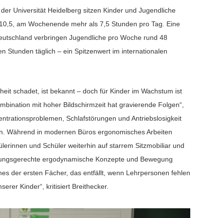
t der Universität Heidelberg sitzen Kinder und Jugendliche
d 10,5, am Wochenende mehr als 7,5 Stunden pro Tag. Eine
Deutschland verbringen Jugendliche pro Woche rund 48
en Stunden täglich – ein Spitzenwert im internationalen
heit schadet, ist bekannt – doch für Kinder im Wachstum ist
ination mit hoher Bildschirmzeit hat gravierende Folgen“,
ntrationsproblemen, Schlafstörungen und Antriebslosigkeit
n. Während in modernen Büros ergonomisches Arbeiten
lerinnen und Schüler weiterhin auf starrem Sitzmobiliar und
cklungsgerechte ergodynamische Konzepte und Bewegung
ines der ersten Fächer, das entfällt, wenn Lehrpersonen fehlen
erer Kinder“, kritisiert Breithecker.