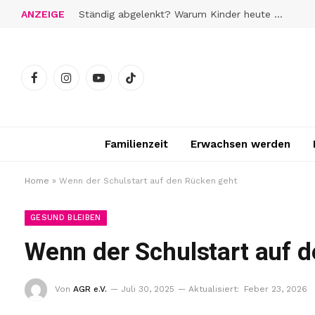
ANZEIGE
Ständig abgelenkt? Warum Kinder heute schwerer zur Ruhe finden
Facebook
Instagram
YouTube
TikTok
Familienzeit
Erwachsen werden
Home
»
Wenn der Schulstart auf den Rücken geht
GESUND BLEIBEN
Wenn der Schulstart auf 
Von
AGR e.V.
Juli 30, 2025
Aktualisiert:
Feber 23, 2026