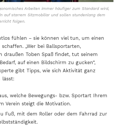
onomisches Arbeiten immer häufiger zum Standard wird,
hin auf starrem Sitzmobiliar und sollen stundenlang dem
erricht folgen.
os fühlen – sie können viel tun, um einen
schaffen. „Wer bei Ballsportarten,
h draußen Toben Spaß findet, tut seinem
Bedarf, auf einen Bildschirm zu gucken“,
erte gibt Tipps, wie sich Aktivität ganz
 lässt:
aus, welche Bewegungs- bzw. Sportart Ihrem
 Verein steigt die Motivation.
u Fuß, mit dem Roller oder dem Fahrrad zur
lbstständigkeit.