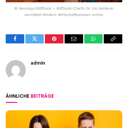
© Neumayr/Wiffzack – Wiffzack-Chefin Dr. Iris Haiderer
vermittelt Kindern Wirtschaftswissen online.
Facebook
Twitter
Pinterest
Email
WhatsApp
Copy
Link
admin
ÄHNLICHE
BEITRÄGE