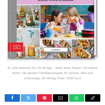
© Julia Hoersch für ZS Verlag – Ganz easy Pause. Christiane
Kührt. Die besten Familienrezepte für Schule, Kita und
unterwegs. ZS Verlag, Preis: 15,40 Euro
Facebook
Twitter
Pinterest
Email
WhatsApp
Copy