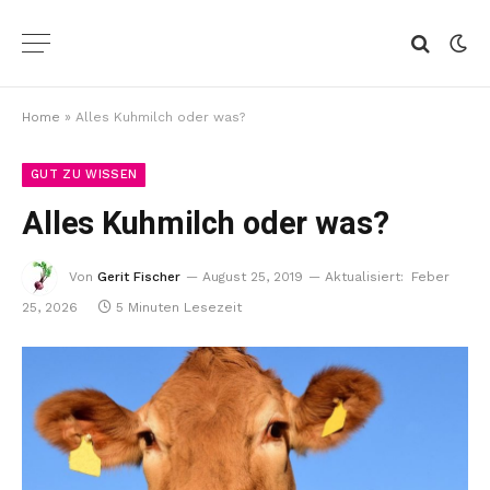
Home
»
Alles Kuhmilch oder was?
GUT ZU WISSEN
Alles Kuhmilch oder was?
Von
Gerit Fischer
August 25, 2019
Aktualisiert:
Feber
25, 2026
5 Minuten Lesezeit