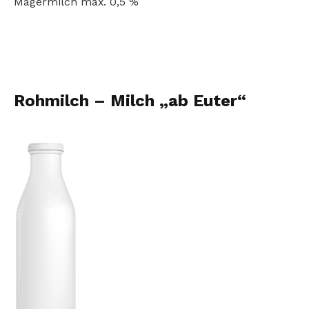
Magermilch max. 0,5 %
Rohmilch – Milch „ab Euter“