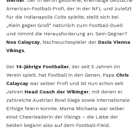
Werner
. Der in Berlin geborene, ehemalige deutsche
American-Football-Profi, der in der NFL und zuletzt
für die Indianapolis Colts spielte, stellt sich bei
„Klein gegen Groß“ natürlich zum Football-Duell
und nimmt die Herausforderung an. Sein Gegner?
Noa Calaycay
, Nachwuchsspieler der
Dacia Vienna
Vikings
.
Der
14-jährige Footballer
, der seit 5 Jahren im
Verein spielt, hat Football in den Genen. Papa
Chris
Calaycay
war selber Profi und ist nun schon seit
Jahren
Head Coach der Wikinger
, mit denen er
zahlreiche Austrian Bowl Siege sowie internationale
Erfolge feiern konnte. Mama Michaela war selber
einst Cheerleaderin der Vikings – die Liebe der
beiden begann also auf dem Football-Field.