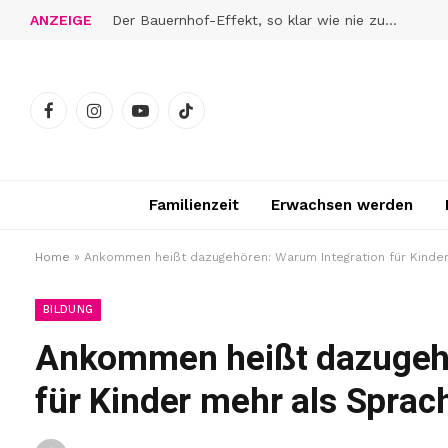
ANZEIGE
Der Bauernhof-Effekt, so klar wie nie zuvor
Facebook
Instagram
YouTube
TikTok
Familienzeit
Erwachsen werden
Home
»
Ankommen heißt dazugehören: Warum Integration für Kinder
BILDUNG
Ankommen heißt dazugehö
für Kinder mehr als Sprach