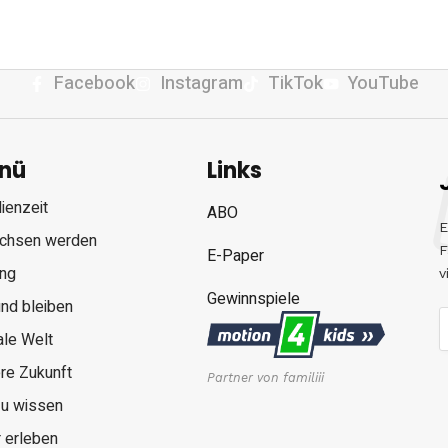
Facebook
Instagram
TikTok
YouTube
nü
Links
ienzeit
ABO
E
chsen werden
F
E-Paper
ung
v
Gewinnspiele
nd bleiben
ale Welt
re Zukunft
Partner von familiii
zu wissen
 erleben