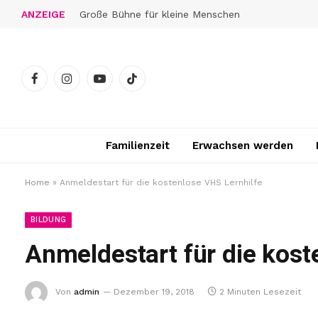
ANZEIGE
Große Bühne für kleine Menschen
Facebook
Instagram
YouTube
TikTok
Familienzeit
Erwachsen werden
Home
»
Anmeldestart für die kostenlose VHS Lernhilfe
BILDUNG
Anmeldestart für die kost
Von
admin
Dezember 19, 2018
2 Minuten Lesezeit