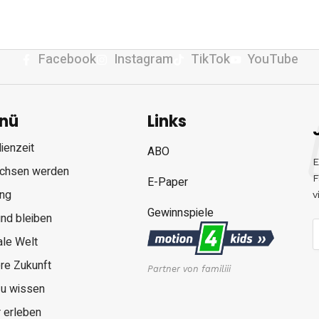
Facebook
Instagram
TikTok
YouTube
nü
Links
ienzeit
ABO
E
chsen werden
F
E-Paper
ung
v
Gewinnspiele
nd bleiben
ale Welt
re Zukunft
Partner von familiii
zu wissen
 erleben