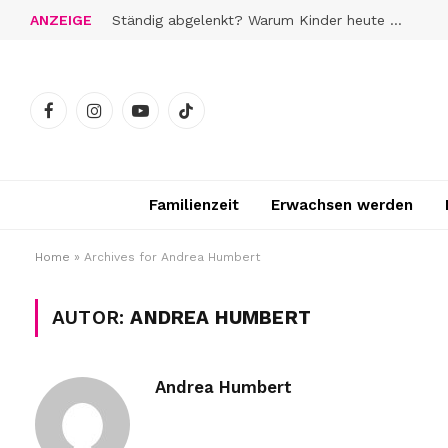
ANZEIGE
Ständig abgelenkt? Warum Kinder heute schwerer zur Ruhe finden
Facebook
Instagram
YouTube
TikTok
Familienzeit
Erwachsen werden
Home
»
Archives for Andrea Humbert
AUTOR:
ANDREA HUMBERT
Andrea Humbert