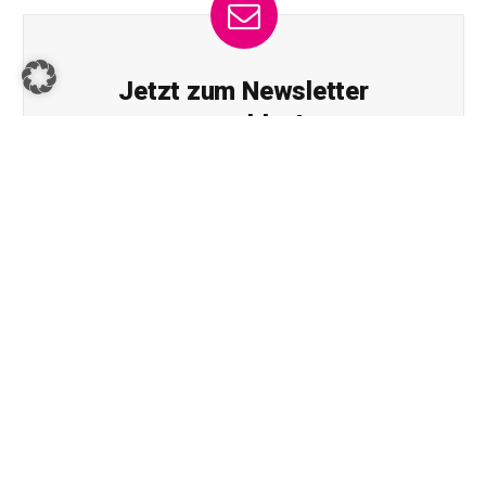
Jetzt zum Newsletter
anmelden!
Erhalten Sie die neuesten News von familiii.at
rund um Familienleben, Bildung & Erziehung,
Gesundheit & Ernährung und vieles mehr...
E-Mail-Adresse