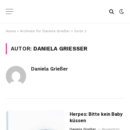
Home
»
Archives for Daniela Grießer
»
Seite 2
AUTOR:
DANIELA GRIESSER
Daniela Grießer
Herpes: Bitte kein Baby
küssen
Daniela Grießer
November