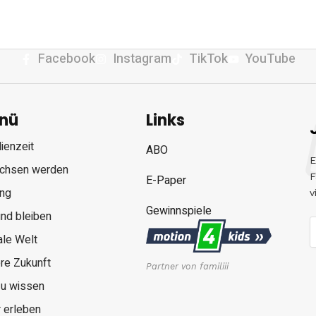
Facebook
Instagram
TikTok
YouTube
nü
Links
ienzeit
ABO
E
chsen werden
F
E-Paper
ung
v
Gewinnspiele
nd bleiben
ale Welt
re Zukunft
Partner von familiii
zu wissen
 erleben