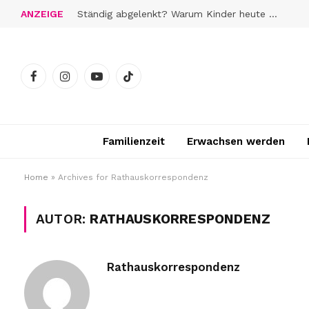
ANZEIGE
Ständig abgelenkt? Warum Kinder heute schwerer zur Ruhe finden
Facebook
Instagram
YouTube
TikTok
Familienzeit
Erwachsen werden
Home
»
Archives for Rathauskorrespondenz
AUTOR:
RATHAUSKORRESPONDENZ
Rathauskorrespondenz