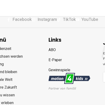
Facebook
Instagram
TikTok
YouTube
nü
Links
ienzeit
ABO
E
chsen werden
F
E-Paper
ung
v
Gewinnspiele
nd bleiben
ale Welt
re Zukunft
Partner von familiii
zu wissen
 erleben