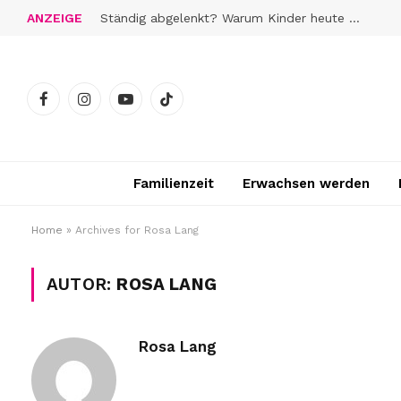
ANZEIGE
Ständig abgelenkt? Warum Kinder heute schwerer zur Ruhe finden
Facebook
Instagram
YouTube
TikTok
Familienzeit
Erwachsen werden
Home
»
Archives for Rosa Lang
AUTOR:
ROSA LANG
Rosa Lang