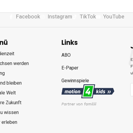
Facebook
Instagram
TikTok
YouTube
nü
Links
ienzeit
ABO
E
chsen werden
F
E-Paper
ung
v
Gewinnspiele
nd bleiben
ale Welt
re Zukunft
Partner von familiii
zu wissen
 erleben