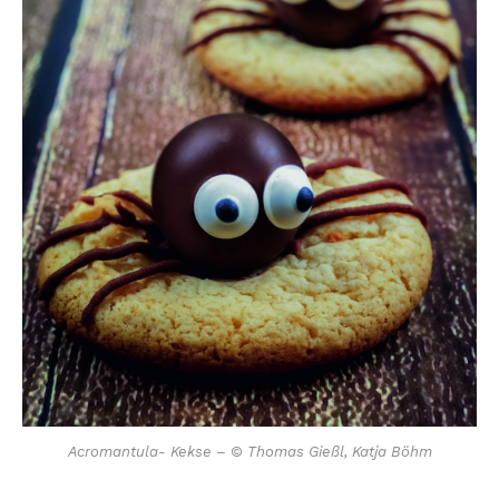
Acromantula- Kekse – © Thomas Gießl, Katja Böhm