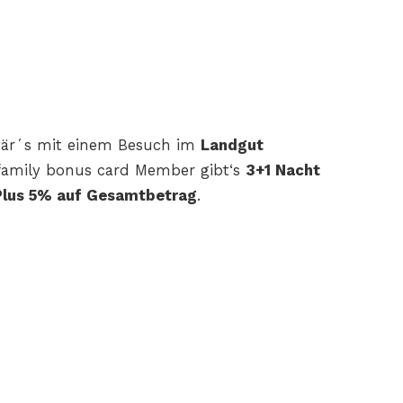
 wär´s mit einem Besuch im
Landgut
family
bonus card Member gibt‘s
3+1
Nacht
 Plus 5% auf Gesamtbetrag
.