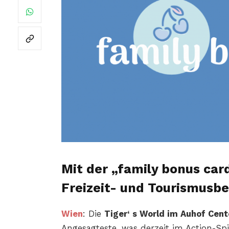
Mit der „family bonus card
Freizeit- und Tourismusb
Wien
: Die
Tiger‘ s World im
Auhof Cent
Angesagteste, was derzeit im Action-Spie