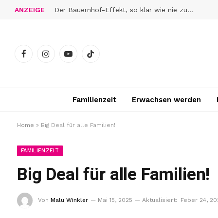
ANZEIGE
Der Bauernhof-Effekt, so klar wie nie zuvor
Facebook
Instagram
YouTube
TikTok
Familienzeit
Erwachsen werden
Home
»
Big Deal für alle Familien!
FAMILIENZEIT
Big Deal für alle Familien!
Von
Malu Winkler
Mai 15, 2025
Aktualisiert:
Feber 24, 2