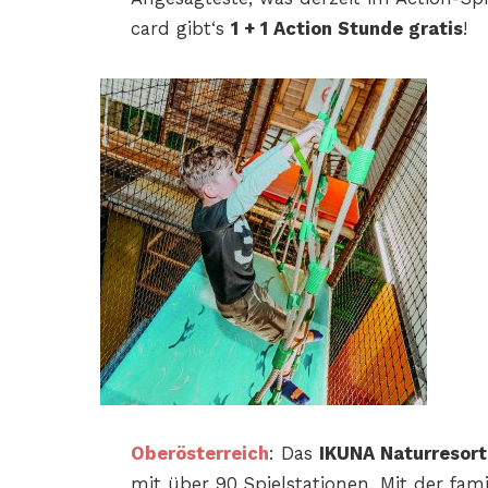
card gibt‘s
1 + 1
Action Stunde gratis
!
Oberösterreich
: Das
IKUNA Naturresort
mit über 90
S
pielstationen. Mit der fam