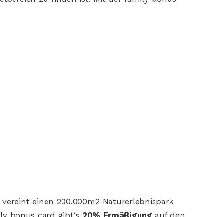
vereint
einen 200.000m2 Naturerlebnispark
ily bonus card gibt‘s
20%
Ermäßigung
auf den