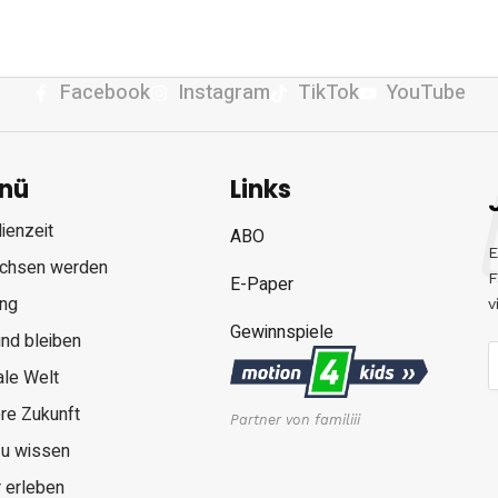
Facebook
Instagram
TikTok
YouTube
nü
Links
ienzeit
ABO
E
chsen werden
F
E-Paper
ung
v
Gewinnspiele
nd bleiben
ale Welt
re Zukunft
Partner von familiii
zu wissen
 erleben