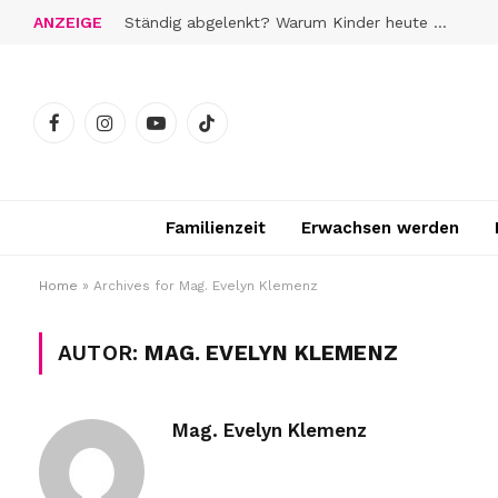
ANZEIGE
Ständig abgelenkt? Warum Kinder heute schwerer zur Ruhe finden
Facebook
Instagram
YouTube
TikTok
Familienzeit
Erwachsen werden
Home
»
Archives for Mag. Evelyn Klemenz
AUTOR:
MAG. EVELYN KLEMENZ
Mag. Evelyn Klemenz