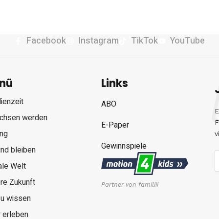
Facebook
Instagram
TikTok
YouTube
nü
Links
ienzeit
ABO
E
chsen werden
F
E-Paper
ung
v
Gewinnspiele
nd bleiben
ale Welt
re Zukunft
Partner von familiii
zu wissen
 erleben