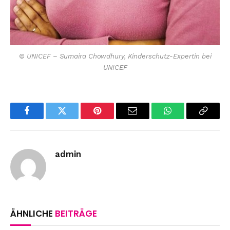
© UNICEF – Sumaira Chowdhury, Kinderschutz-Expertin bei
UNICEF
Facebook
Twitter
Pinterest
Email
WhatsApp
Copy
Link
admin
ÄHNLICHE
BEITRÄGE