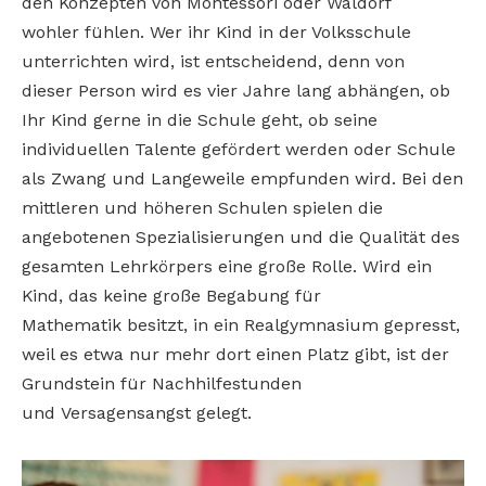
den
Konzepten von Montessori oder Waldorf
wohler
fühlen. Wer ihr Kind in der Volksschule
unterrichten wird, ist entscheidend, denn von
dieser
Person wird es vier Jahre
lang abhängen, ob
Ihr Kind
gerne in die Schule geht,
ob seine
individuellen
Talente gefördert werden
oder Schule
als Zwang und
Langeweile empfunden
wird. Bei den
mittleren und
höheren Schulen spielen
die
angebotenen Spezialisierungen und die Qualität
des
gesamten Lehrkörpers
eine große Rolle. Wird
ein
Kind, das keine große
Begabung für
Mathematik
besitzt, in ein Realgymnasium gepresst,
weil es etwa
nur mehr dort einen Platz
gibt, ist der
Grundstein
für Nachhilfestunden
und
Versagensangst gelegt.