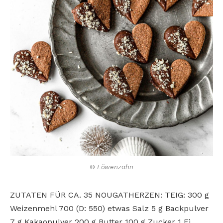
© Löwenzahn
ZUTATEN FÜR CA. 35 NOUGATHERZEN: TEIG: 300 g
Weizenmehl 700 (D: 550) etwas Salz 5 g Backpulver
7 g Kakaopulver 200 g Butter 100 g Zucker 1 Ei