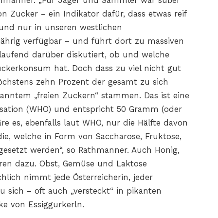
thmanner. „Für Jäger und Sammler war süßer
 Zucker – ein Indikator dafür, dass etwas reif
 und nur in unseren westlichen
jährig verfügbar – und führt dort zu massiven
laufend darüber diskutiert, ob und welche
ckerkonsum hat. Doch dass zu viel nicht gut
 Höchstens zehn Prozent der gesamt zu sich
nntem „freien Zuckern“ stammen. Das ist eine
sation (WHO) und entspricht 50 Gramm (oder
äre es, ebenfalls laut WHO, nur die Hälfte davon
die, welche in Form von Saccharose, Fruktose,
gesetzt werden“, so Rathmanner. Auch Honig,
ören dazu. Obst, Gemüse und Laktose
chlich nimmt jede Österreicherin, jeder
 sich – oft auch „versteckt“ in pikanten
ke von Essiggurkerln.