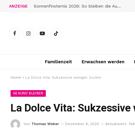
ANZEIGE
Sonnenfinsternis 2026: So bleiben die Augen gut geschützt
Facebook
Instagram
YouTube
TikTok
Familienzeit
Erwachsen werden
Home
»
La Dolce Vita: Sukzessive weniger Zucker
GESUND BLEIBEN
La Dolce Vita: Sukzessive
Von
Thomas Weber
Dezember 8, 2020
Aktualisiert:
Feb