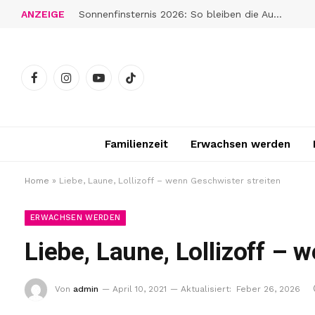
ANZEIGE
Sonnenfinsternis 2026: So bleiben die Augen gut geschützt
Facebook
Instagram
YouTube
TikTok
Familienzeit
Erwachsen werden
Home
»
Liebe, Laune, Lollizoff – wenn Geschwister streiten
ERWACHSEN WERDEN
Liebe, Laune, Lollizoff – 
Von
admin
April 10, 2021
Aktualisiert:
Feber 26, 2026