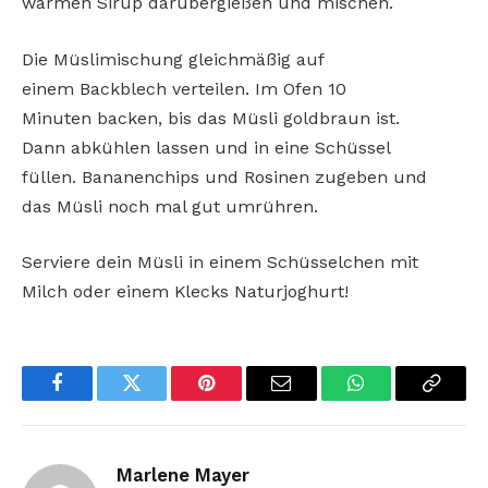
warmen Sirup darübergießen und mischen.
Die Müslimischung gleichmäßig auf
einem
Backblech verteilen. Im Ofen 10
Minuten
backen, bis das Müsli goldbraun ist.
Dann
abkühlen lassen und in eine Schüssel
füllen.
Bananenchips und Rosinen zugeben und
das
Müsli noch mal gut umrühren.
Serviere dein Müsli in einem Schüsselchen
mit
Milch oder einem Klecks Naturjoghurt!
Facebook
Twitter
Pinterest
Email
WhatsApp
Copy
Link
Marlene Mayer