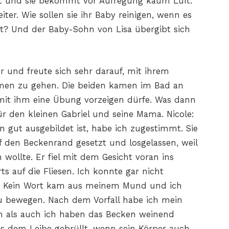
ot und sie bekommt vor Aufregung kaum Luft.
er. Wie sollen sie ihr Baby reinigen, wenn es
igt? Und der Baby-Sohn von Lisa übergibt sich
r und freute sich sehr darauf, mit ihrem
men zu gehen. Die beiden kamen im Bad an
e mit ihm eine Übung vorzeigen dürfe. Was dann
r den kleinen Gabriel und seine Mama. Nicole:
in gut ausgebildet ist, habe ich zugestimmt. Sie
 den Beckenrand gesetzt und losgelassen, weil
 wollte. Er fiel mit dem Gesicht voran ins
s auf die Fliesen. Ich konnte gar nicht
ert. Kein Wort kam aus meinem Mund und ich
zu bewegen. Nach dem Vorfall habe ich mein
als auch ich haben das Becken weinend
aus dem Leibe gebrüllt, wenn sein Körper auch