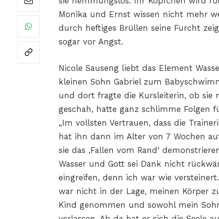
sie hemmungslos. Ihr Köpfchen wird r
Monika und Ernst wissen nicht mehr weit
durch heftiges Brüllen seine Furcht ze
sogar vor Angst.
Nicole Sauseng liebt das Element Wasse
kleinen Sohn Gabriel zum Babyschwim
und dort fragte die Kursleiterin, ob si
geschah, hatte ganz schlimme Folgen fü
„Im vollsten Vertrauen, dass die Trainer
hat ihn dann im Alter von 7 Wochen auf
sie das ‚Fallen vom Rand‘ demonstrieren
Wasser und Gott sei Dank nicht rückwärt
eingreifen, denn ich war wie verstein
war nicht in der Lage, meinen Körper 
Kind genommen und sowohl mein Sohn 
verlassen. Ab da hat er sich die Seele 