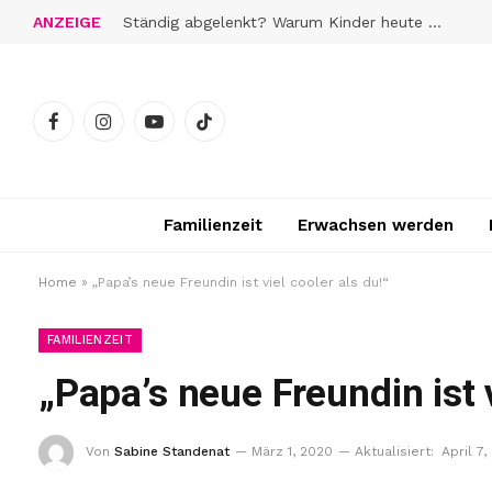
ANZEIGE
Ständig abgelenkt? Warum Kinder heute schwerer zur Ruhe finden
Facebook
Instagram
YouTube
TikTok
Familienzeit
Erwachsen werden
Home
»
„Papa’s neue Freundin ist viel cooler als du!“
FAMILIENZEIT
„Papa’s neue Freundin ist v
Von
Sabine Standenat
März 1, 2020
Aktualisiert:
April 7