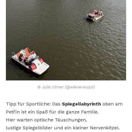
© Julia Ichner (@wienerwuzzi)
Tipp für Sportliche: Das
Spiegellabyrinth
oben am
Petřín ist ein
Spaß für die ganze Familie.
Hier
warten optische Täuschungen,
lustige
Spiegelbilder und ein kleiner Nervenkitzel.