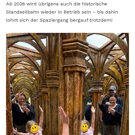
Ab 2026 wird übrigens auch die
historische
Standseilbahn wieder in
Betrieb sein – bis dahin
lohnt sich der
Spaziergang bergauf trotzdem!