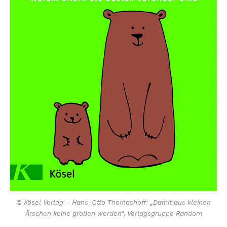
© Kösel Verlag – Hans-Otto Thomashoff: „Damit aus kleinen
Ärschen keine großen werden“, Verlagsgruppe Random