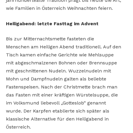
jahrhundertealte
Tradition prägt bis heute die Art,
wie Familien in
Österreich Weihnachten feiern.
Heiligabend: letzte Fasttag im Advent
Bis zur Mitternachtsmette fasteten die
Menschen
am Heiligen Abend traditionell. Auf den
Tisch
kamen einfache Gerichte wie Mehlsuppe
mit
abgeschmalzenen Bohnen oder Brennsuppe
mit
geschnittenen Nudeln. Wuzzelnudeln mit
Mohn
und Dampfnudeln galten als beliebte
Fastenspeisen. Nach der Christmette brach man
das
Fasten mit einer kräftigen Würstelsuppe, die
im
Volksmund liebevoll „Gotteslob“ genannt
wurde.
Der Karpfen etablierte sich später als
klassische
Alternative für den Heiligabend in
Österreich.