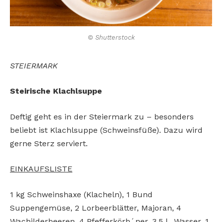
© Shutterstock
STEIERMARK
Steirische Klachlsuppe
Deftig geht es in der Steiermark zu – besonders
beliebt
ist Klachlsuppe (Schweinsfüße). Dazu wird
gerne Sterz
serviert.
EINKAUFSLISTE
1 kg Schweinshaxe (Klacheln),
1 Bund
Suppengemüse, 2 Lorbeerblätter, Majoran, 4
Wachilderbeeren, 4 Pfefferkörb´ner,
3,5 l _Wasser, 1