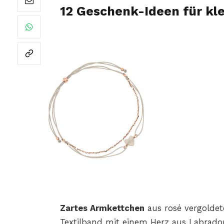
12 Geschenk-Ideen für kl
Zartes Armkettchen
aus rosé vergoldet
Textilband mit einem Herz aus Labrador