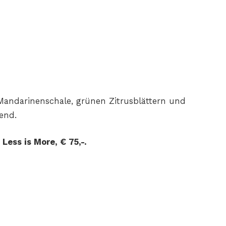
Mandarinenschale, grünen Zitrusblättern und
end.
ess is More, € 75,-.