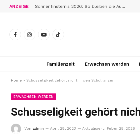
ANZEIGE
Sonnenfinsternis 2026: So bleiben die Augen gut geschützt
Facebook
Instagram
YouTube
TikTok
Familienzeit
Erwachsen werden
Home
»
Schusseligkeit gehört nicht in den Schulranzen
ERWACHSEN WERDEN
Schusseligkeit gehört nic
Von
admin
April 28, 2023
Aktualisiert:
Feber 25, 2026