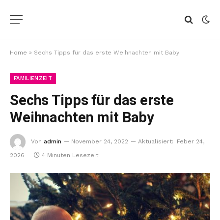
Home
»
Sechs Tipps für das erste Weihnachten mit Baby
FAMILIENZEIT
Sechs Tipps für das erste
Weihnachten mit Baby
Von
admin
November 24, 2022
Aktualisiert:
Feber 24,
2026
4 Minuten Lesezeit