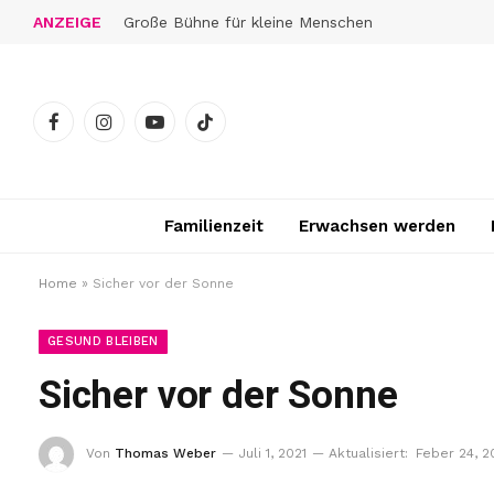
ANZEIGE
Große Bühne für kleine Menschen
Facebook
Instagram
YouTube
TikTok
Familienzeit
Erwachsen werden
Home
»
Sicher vor der Sonne
GESUND BLEIBEN
Sicher vor der Sonne
Von
Thomas Weber
Juli 1, 2021
Aktualisiert:
Feber 24, 2