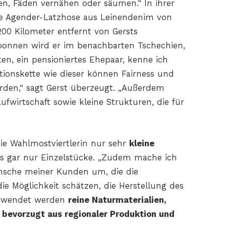
n, Fäden vernähen oder säumen.“ In ihrer
ine Agender-Latzhose aus Leinendenim von
200 Kilometer entfernt von Gersts
ponnen wird er im benachbarten Tschechien,
en, ein pensioniertes Ehepaar, kenne ich
ktionskette wie dieser können Fairness und
erden,“ sagt Gerst überzeugt. „Außerdem
ufwirtschaft sowie kleine Strukturen, die für
die Wahlmostviertlerin nur sehr
kleine
 gar nur Einzelstücke. „Zudem mache ich
nsche meiner Kunden um, die die
die Möglichkeit schätzen, die Herstellung des
erwendet werden
reine Naturmaterialien,
, bevorzugt aus regionaler Produktion und