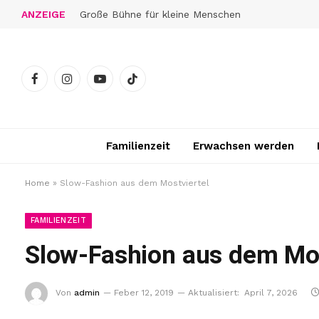
ANZEIGE
Sonnenfinsternis 2026: So bleiben die Augen gut geschützt
Facebook
Instagram
YouTube
TikTok
Familienzeit
Erwachsen werden
Home
»
Slow-Fashion aus dem Mostviertel
FAMILIENZEIT
Slow-Fashion aus dem Mos
Von
admin
Feber 12, 2019
Aktualisiert:
April 7, 2026