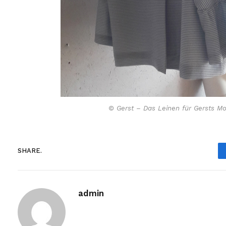
© Gerst – Das Leinen für Gersts Mo
SHARE.
admin