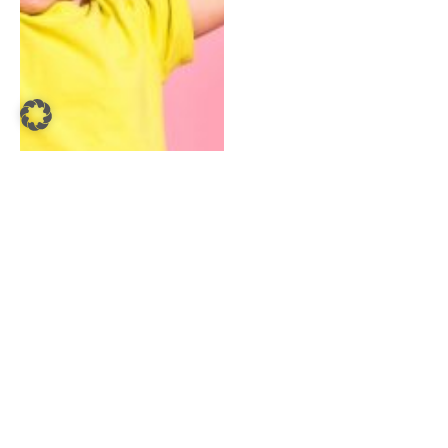
AUSGEBRANNT: Wenn
Mama nicht mehr kann
Sandra Lobnig
Dezember 4,
2024
5 Minuten Lesezeit