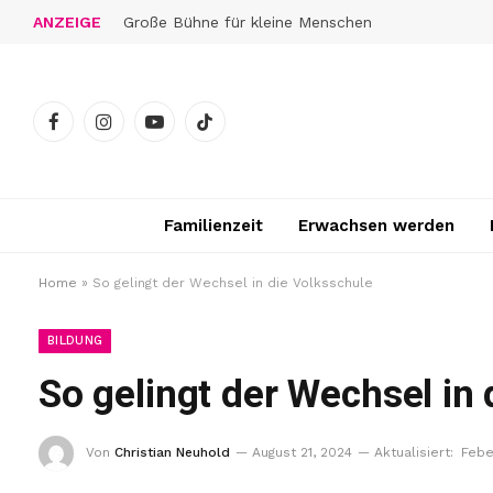
ANZEIGE
Große Bühne für kleine Menschen
Facebook
Instagram
YouTube
TikTok
Familienzeit
Erwachsen werden
Home
»
So gelingt der Wechsel in die Volksschule
BILDUNG
So gelingt der Wechsel in 
Von
Christian Neuhold
August 21, 2024
Aktualisiert:
Febe