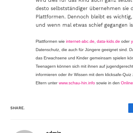
wird dies für das Kind auch ganz selbstv
desto selbstständiger übernehmen sie 
Plattformen. Dennoch bleibt es wichtig, 
und wenn mal etwas schief gegangen ist
Plattformen wie
internet-abc.de
,
data-kids.de
oder
Datenschutz, die auch für Jüngere geeignet sind.
das Erwachsene und Kinder gemeinsam spielen könn
Teenagern können sich mit ihnen auf jugendgerech
informieren oder ihr Wissen mit dem klicksafe-Qui
Eltern unter
www.schau-hin.info
sowie in den
Online
SHARE.
admin