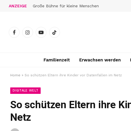
ANZEIGE
Große Bühne für kleine Menschen
Facebook
Instagram
YouTube
TikTok
Familienzeit
Erwachsen werden
Home
»
So schützen Eltern ihre Kinder vor Datenfallen im Netz
DIGITALE WELT
So schützen Eltern ihre Ki
Netz