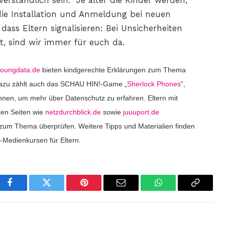
erständlich sein.“ Je älter die Kinder werden,
die Installation und Anmeldung bei neuen
dass Eltern signalisieren: Bei Unsicherheiten
, sind wir immer für euch da.
youngdata.de
bieten kindgerechte Erklärungen zum Thema
 Dazu zählt auch das SCHAU HIN!-Game „
Sherlock Phones
“,
en, um mehr über Datenschutz zu erfahren. Eltern mit
ten Seiten wie
netzdurchblick.de
sowie
juuuport.de
z zum Thema überprüfen. Weitere Tipps und Materialien finden
-Medienkursen für Eltern.
Facebook
Twitter
Pinterest
Email
WhatsApp
Copy
Link