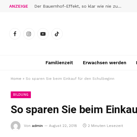
ANZEIGE
Der Bauernhof-Effekt, so klar wie nie zuvor
Facebook
Instagram
YouTube
TikTok
Familienzeit
Erwachsen werden
Home
»
So sparen Sie beim Einkauf für den Schulbeginn
BILDUNG
So sparen Sie beim Einkau
Von
admin
August 22, 2018
2 Minuten Lesezeit