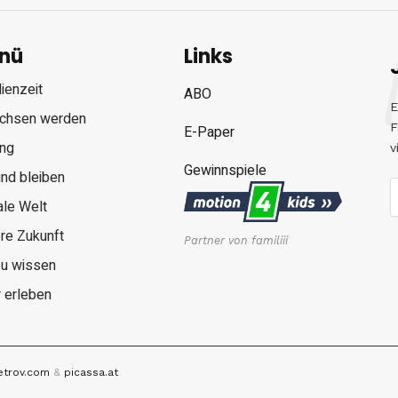
nü
Links
ienzeit
ABO
E
chsen werden
F
E-Paper
ung
v
Gewinnspiele
nd bleiben
ale Welt
re Zukunft
Partner von familiii
zu wissen
 erleben
etrov.com
&
picassa.at