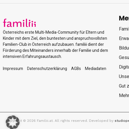
Me
Famil
Österreichs erste Multi-Media-Community für Eltern und
Erwa
Kinder mit dem Ziel, den buntesten und anspruchsvollsten
Familien-Club in Österreich aufzubauen. familiii dient der
Bild
Förderung des Miteinanders innerhalb der Familie und dem
intensiven Erfahrungsaustausch.
Gesu
Digit
Impressum
Datenschutzerklärung
AGBs
Mediadaten
Unse
Gut 
Mehr
Copyright © 2026 Familiii.at. All rights reserved. Developed by
studiop