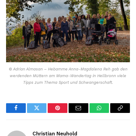
© Adrian Almasan – Hebamme Anna-Magdalena Reh gab den
werdenden Müttern am Mama-Wandertag in Hellbronn viele
Tipps zum Thema Sport und Schwangerschaft.
Facebook
Twitter
Pinterest
Email
WhatsApp
Copy
Link
Christian Neuhold