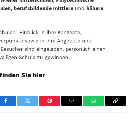
,
Wiener Mittelschulen, Polytechnische
ulen, berufsbildende mittlere
und
höhere
hulen“ Einblick in ihre Konzepte,
erpunkte sowie in ihre Angebote und
esucher sind eingeladen, persönlich einen
weiligen Schule zu gewinnen.
finden Sie hier
Facebook
Twitter
Pinterest
Email
WhatsApp
Copy
Link