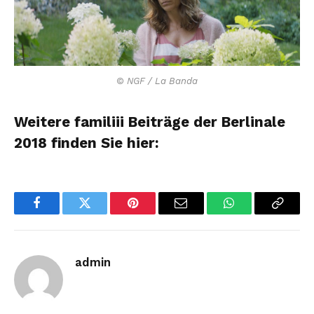
© NGF / La Banda
Weitere familiii Beiträge der Berlinale
2018 finden Sie hier:
Facebook
Twitter
Pinterest
Email
WhatsApp
Copy
Link
admin