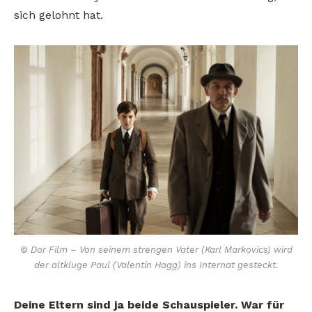
sich gelohnt hat.
© Dor Film – Von seinem strengen Vater (Karl Markovics) wird
der altkluge Paul (Valentin Hagg) ins Internat gesteckt.
Deine Eltern sind ja beide Schauspieler. War für