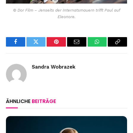
© Dor Film – Jenseits der Internatsmauern trifft Paul auf
Eleonore.
Facebook
Twitter
Pinterest
Email
WhatsApp
Copy
Link
Sandra Wobrazek
ÄHNLICHE
BEITRÄGE