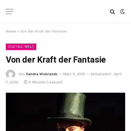
Home
»
Von der Kraft der Fantasie
DIGITALE WELT
Von der Kraft der Fantasie
Von
Sandra Wobrazek
März 4, 2019
Aktualisiert:
April
7, 2026
6 Minuten Lesezeit