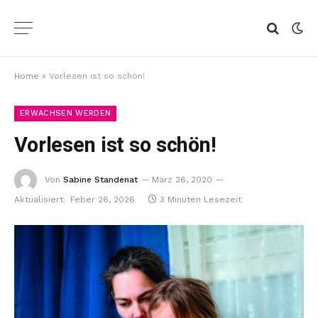
Home
»
Vorlesen ist so schön!
ERWACHSEN WERDEN
Vorlesen ist so schön!
Von
Sabine Standenat
März 26, 2020
Aktualisiert:
Feber 26, 2026
3 Minuten Lesezeit